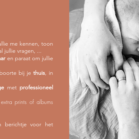
ullie me kennen, toon
 jullie vragen, ...
aar
en paraat om jullie
boorte bij je
thuis
, in
ge
met
professioneel
extra prints of albums
 berichtje voor het