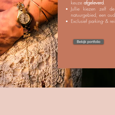
keuze
afgeleverd
.
Jullie kiezen zelf 
natuurgebied, een oud 
Exclusief parking- & r
Bekijk portfolio