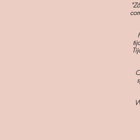
"Zó
com
ti
Ti
O
s
W