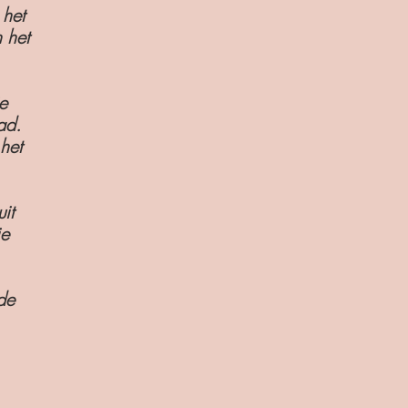
 het
 het
e
ad.
het
it
ie
de