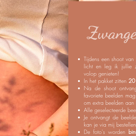
Zwange
Tijdens een shoot van
licht en leg ik julli
volop genieten!
In het pakket zitten
20 
Na de shoot ontva
favoriete beelden mag
om extra beelden aan
Alle geselecteerde b
Je ontvangt de beel
kan je via mij bestelle
De foto's worden
bi