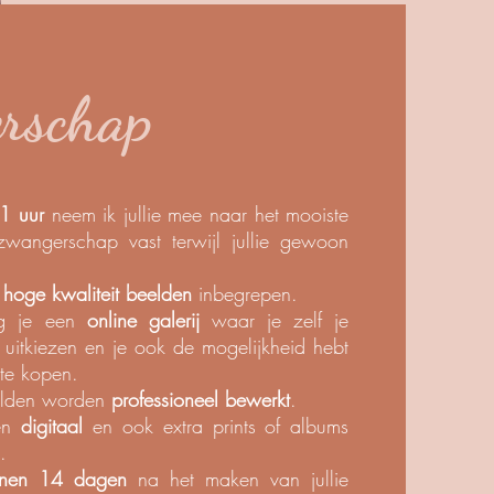
rschap
1 uur
neem ik jullie mee naar het mooiste
e zwangerschap vast terwijl jullie gewoon
hoge kwaliteit beelden
inbegrepen.
ng je een
online galerij
waar je zelf je
 uitkiezen en je ook de mogelijkheid hebt
 te kopen.
eelden worden
professioneel bewerkt
.
den
digitaal
en ook extra prints of albums
n.
nnen 14 dagen
na het maken van jullie