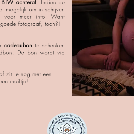
 BTW achteraf
.
Indien de
et mogelijk om in schijven
me voor meer info.
Want
n goede
fotograaf, toch?!
en
cadeaubon
te schenken
edbon
.
De bon wordt via
.
f zit je nog met een
een mailtje!