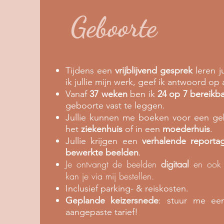
Geboorte
Tijdens een
vrijblijvend gesprek
leren j
ik jullie mijn werk, geef ik antwoord op al
Vanaf
37 weken
ben ik
24 op 7 bereikb
geboorte vast te leggen.
Jullie kunnen me boeken voor een ge
het
ziekenhuis
of in een
moederhuis
.
Jullie krijgen een
verhalende reporta
bewerkte beelden
.
Je ontvangt de beelden
digitaal
en ook 
kan je via mij bestellen.
Inclusief parking- & reiskosten.
Geplande keizersnede
: stuur me een
aangepaste tarief!