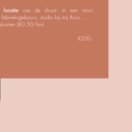
de
locatie
van de shoot: in een mooi
fabrieksgebouw, studio bij mij thuis, ...
eiskosten (€0,50/km)
€250,-