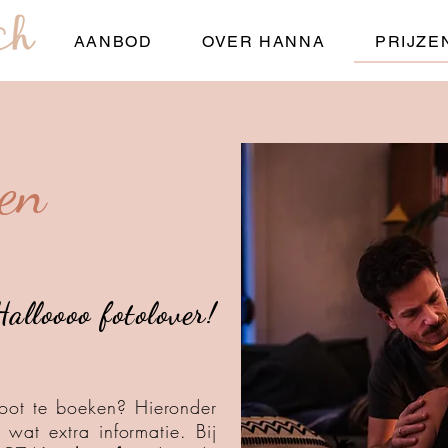
AANBOD
OVER HANNA
PRIJZE
zen
Halloooo fotolover!
hoot te boeken?
Hieronder
 wat extra informatie.
Bij